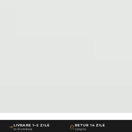
LIVRARE 1–2 ZILE
RETUR 14 ZILE
în România
simplu