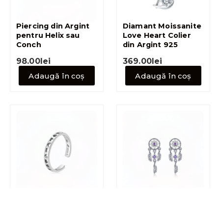
Piercing din Argint
Diamant Moissanite
pentru Helix sau
Love Heart Colier
Conch
din Argint 925
98.00
lei
369.00
lei
Adaugă în coș
Adaugă în coș
Hollow Heart Inel din
Dreamcatcher
Argint 925
Cercei din Argint
925