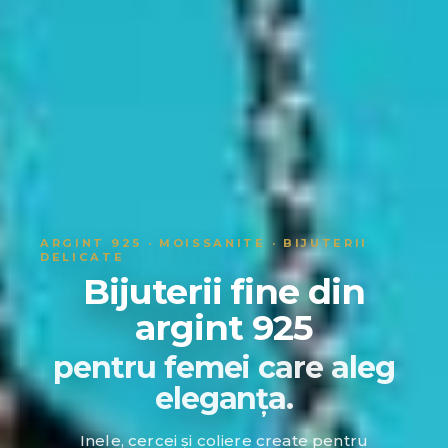
ARGINT 925 · MOISSANITE · BIJUTERII
DELICATE
Bijuterii fine din
argint 925
pentru femei care aleg
eleganța.
Inele, cercei și coliere create pentru