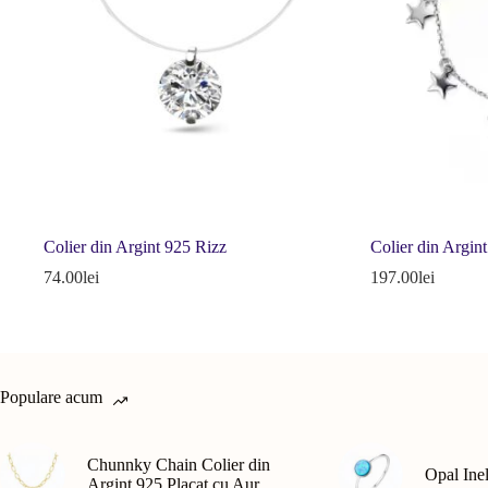
Colier din Argint 925 Rizz
Colier din Argint
74.00
lei
197.00
lei
Populare acum
Chunnky Chain Colier din
Opal Ine
Argint 925 Placat cu Aur