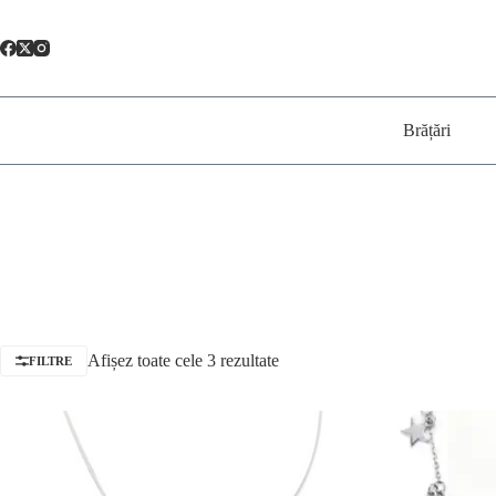
Sari
la
conținut
Brățări
Afișez toate cele 3 rezultate
FILTRE