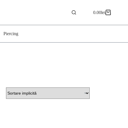
0.00
lei
Coș
de
cumpărături
Piercing