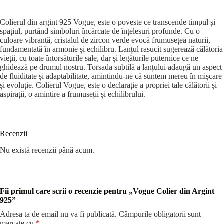
Colierul din argint 925 Vogue, este o poveste ce transcende timpul și
spațiul, purtând simboluri încărcate de înțelesuri profunde. Cu o
culoare vibrantă, cristalul de zircon verde evocă frumusețea naturii,
fundamentată în armonie și echilibru. Lanțul rasucit sugerează călătoria
vieții, cu toate întorsăturile sale, dar și legăturile puternice ce ne
ghidează pe drumul nostru. Torsada subtilă a lanțului adaugă un aspect
de fluiditate și adaptabilitate, amintindu-ne că suntem mereu în mișcare
și evoluție. Colierul Vogue, este o declarație a propriei tale călătorii și
aspirații, o amintire a frumuseții și echilibrului.
Recenzii
Nu există recenzii până acum.
Fii primul care scrii o recenzie pentru „Vogue Colier din Argint
925”
Adresa ta de email nu va fi publicată.
Câmpurile obligatorii sunt
marcate cu
*