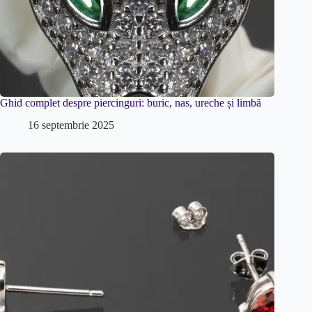
Ghid complet despre piercinguri: buric, nas, ureche și limbă
16 septembrie 2025