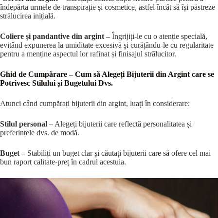
îndepărta urmele de transpirație și cosmetice, astfel încât să își păstreze
strălucirea inițială.
Coliere și pandantive din argint –
Îngrijiți-le cu o atenție specială,
evitând expunerea la umiditate excesivă și curățându-le cu regularitate
pentru a menține aspectul lor rafinat și finisajul strălucitor.
Ghid de Cumpărare – Cum să Alegeți Bijuterii din Argint care se
Potrivesc Stilului și Bugetului Dvs.
Atunci când cumpărați bijuterii din argint, luați în considerare:
Stilul personal –
Alegeți bijuterii care reflectă personalitatea și
preferințele dvs. de modă.
Buget –
Stabiliți un buget clar și căutați bijuterii care să ofere cel mai
bun raport calitate-preț în cadrul acestuia.