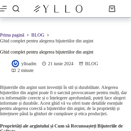
Sari
la
Coș
conținut
de
cumpărături
Prima pagină
BLOG
Ghid complet pentru alegerea bijuteriilor din argint
Ghid complet pentru alegerea bijuteriilor din argint
ylloadm
21 iunie 2024
BLOG
2 minute
Bijuteriile din argint sunt investiții în stil și durabilitate. Alegerea
bijuteriilor din argint poate fi o sarcină provocatoare pentru mulți, dar
cu informațiile corecte și o înțelegere aprofundată, puteți face alegeri
informate și durabile. Acest ghid vă va oferi toate detaliile esențiale
pentru alegerea corectă a bijuteriilor din argint, de la proprietăți și
întreținere până la ghiduri de cumpărare și etica producției.
Proprietăți ale argintului și Cum să Recunoașteți Bijuteriile de