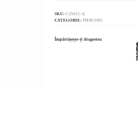
Inimă
SKU:
C25011-A
CATEGORIE:
PIERCING
Împărtășește-ți dragostea