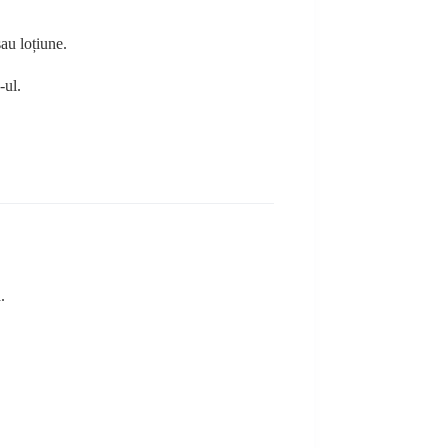
sau loțiune.
-ul.
.