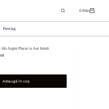
0.00
lei
Coș
de
cumpărături
Piercing
c din Argint Placat cu Aur Inimă
imă
Adaugă în coș