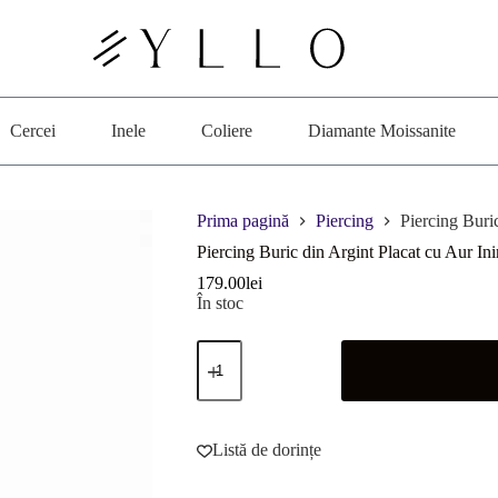
Cercei
Inele
Coliere
Diamante Moissanite
Prima pagină
Piercing
Piercing Buri
Piercing Buric din Argint Placat cu Aur In
179.00
lei
În stoc
Cantitate
Piercing
Buric
din
Argint
Placat
Listă de dorințe
cu
Aur