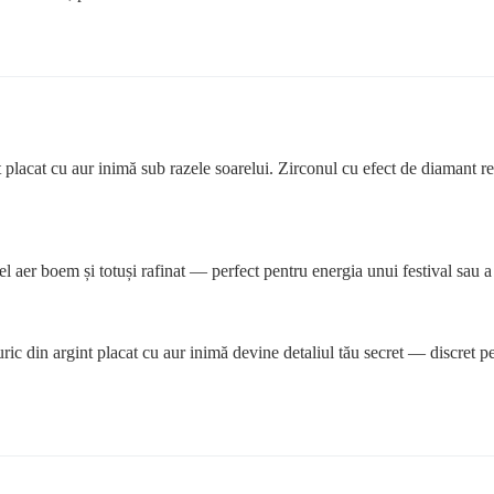
 placat cu aur inimă sub razele soarelui. Zirconul cu efect de diamant re
l aer boem și totuși rafinat — perfect pentru energia unui festival sau 
uric din argint placat cu aur inimă devine detaliul tău secret — discret pen