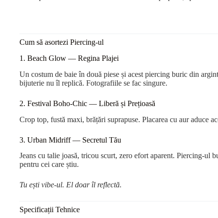
Cum să asortezi Piercing-ul
1. Beach Glow — Regina Plajei
Un costum de baie în două piese și acest piercing buric din argint
bijuterie nu îl replică. Fotografiile se fac singure.
2. Festival Boho-Chic — Liberă și Prețioasă
Crop top, fustă maxi, brățări suprapuse. Placarea cu aur aduce ace
3. Urban Midriff — Secretul Tău
Jeans cu talie joasă, tricou scurt, zero efort aparent. Piercing-ul b
pentru cei care știu.
Tu ești vibe-ul. El doar îl reflectă.
Specificații Tehnice