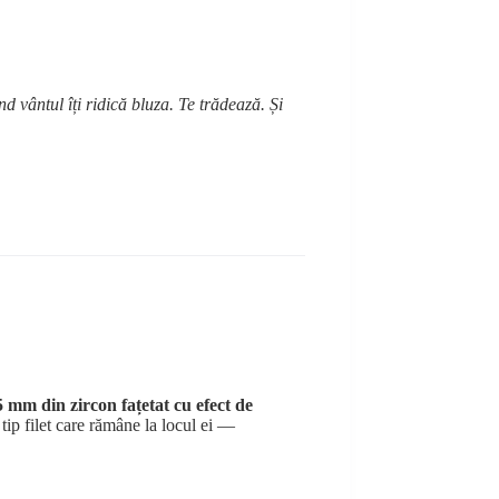
nd vântul îți ridică bluza. Te trădează. Și
5 mm din zircon fațetat cu efect de
tip filet care rămâne la locul ei —