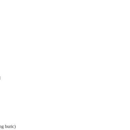
t
ng buric)