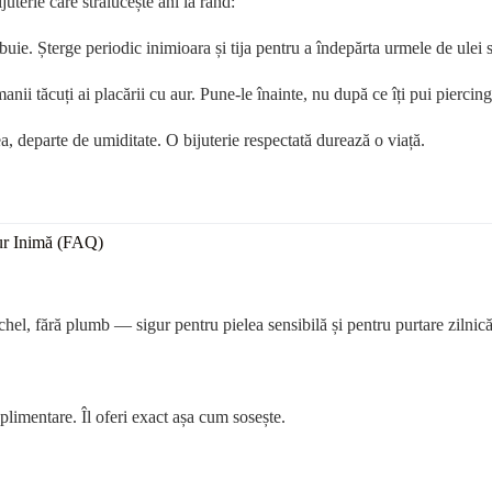
uterie care strălucește ani la rând:
buie. Șterge periodic inimioara și tija pentru a îndepărta urmele de ulei 
ii tăcuți ai placării cu aur. Pune-le înainte, nu după ce îți pui piercing
a, departe de umiditate. O bijuterie respectată durează o viață.
Aur Inimă (FAQ)
ichel, fără plumb — sigur pentru pielea sensibilă și pentru purtare zilnică
uplimentare. Îl oferi exact așa cum sosește.