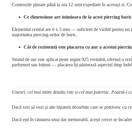
Comenzile plasate până la ora 12 sunt expediate în aceeași zi. C
Ce dimensiune are inimioara de la acest piercing buric
Elementul central are 6 x 5 mm — suficient de vizibil pentru un im
majoritatea piercing-urilor de buric.
Cât de rezistentă este placarea cu aur a acestui pierci
Stratul de aur este aplicat peste argint 925 veritabil, oferind o rez
parfumuri sau loțiuni — placarea își păstrează aspectul timp înde
Uneori, cel mai intim detaliu este și cel mai puternic. Poartă-l cu
Dacă vrei să vezi și alte bijuterii deosebite care se potrivesc cu ce
Dacă ești în căutarea unui dar memorabil, acești cercei se încadre