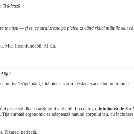
Te Trădează
re te miști — și cu ce strălucește pe pielea ta când ridici mâinile sau câ
iu. Mic. Inconfundabil. Al tău.
Altfel
esc în două săptămâni, irită pielea sau se desfac exact când nu trebuie.
i peste soliditatea argintului veritabil. La centru, o
inimioară de 6 x 
i. Tija curbată ergonomic se adaptează natural corpului tău, cu închidere 
s. Fixarea, perfectă.