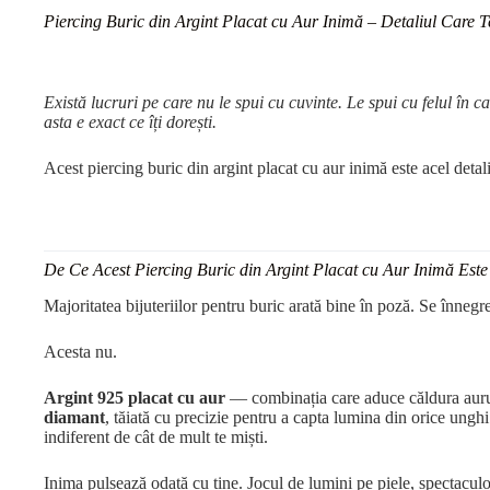
Piercing Buric din Argint Placat cu Aur Inimă – Detaliul Care 
Există lucruri pe care nu le spui cu cuvinte. Le spui cu felul în ca
asta e exact ce îți dorești.
Acest piercing buric din argint placat cu aur inimă este acel detal
De Ce Acest Piercing Buric din Argint Placat cu Aur Inimă Este 
Majoritatea bijuteriilor pentru buric arată bine în poză. Se înnegr
Acesta nu.
Argint 925 placat cu aur
— combinația care aduce căldura aurulu
diamant
, tăiată cu precizie pentru a capta lumina din orice ungh
indiferent de cât de mult te miști.
Inima pulsează odată cu tine. Jocul de lumini pe piele, spectaculo