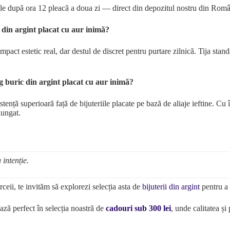
ele după ora 12 pleacă a doua zi — direct din depozitul nostru din Româ
 din argint placat cu aur inimă?
pact estetic real, dar destul de discret pentru purtare zilnică. Tija sta
ng buric din argint placat cu aur inimă?
istență superioară față de bijuteriile placate pe bază de aliaje ieftine. Cu
lungat.
 intenție.
rceii, te invităm să explorezi selecția asta de
bijuterii din argint
pentru a 
ază perfect în selecția noastră de
cadouri sub 300 lei
, unde calitatea și 