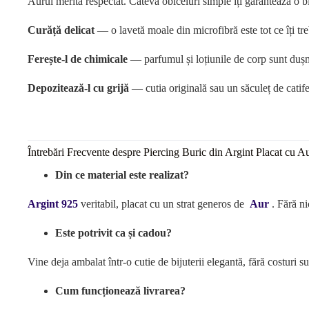
Aurul merită respectat. Câteva obiceiuri simple îți garantează o bij
Curăță delicat
— o lavetă moale din microfibră este tot ce îți tre
Ferește-l de chimicale
— parfumul și loțiunile de corp sunt dușman
Depozitează-l cu grijă
— cutia originală sau un săculeț de catife
Întrebări Frecvente despre Piercing Buric din Argint Placat cu 
Din ce material este realizat?
Argint 925
veritabil, placat cu un strat generos de
Aur
. Fără n
Este potrivit ca și cadou?
Vine deja ambalat într-o cutie de bijuterii elegantă, fără costuri s
Cum funcționează livrarea?