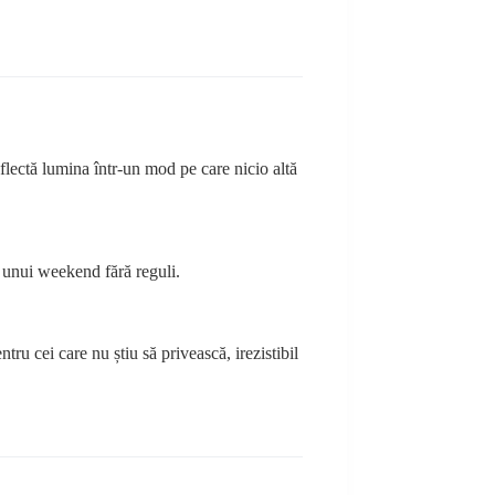
flectă lumina într-un mod pe care nicio altă
a unui weekend fără reguli.
tru cei care nu știu să privească, irezistibil