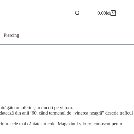
0.00
lei
Coș
de
cumpărături
Piercing
trăgătoare oferte și reduceri pe yllo.ro.
datează din anii ’60, când termenul de „vinerea neagră” descria traficul
rintre cele mai căutate articole. Magazinul yllo.ro, cunoscut pentru