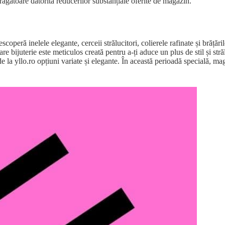
trăgătoare datorită reducerilor substanțiale oferite de magazin.
peră inelele elegante, cerceii strălucitori, colierele rafinate și brățările
 bijuterie este meticulos creată pentru a-ți aduce un plus de stil și strălu
 de la yllo.ro opțiuni variate și elegante. În această perioadă specială, m