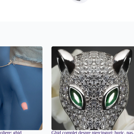
coliere: ghid
Ghid complet despre piercinguri: buric, nas,