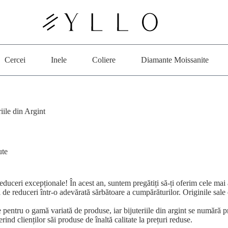
Cercei
Inele
Coliere
Diamante Moissanite
iile din Argint
ute
duceri excepționale! În acest an, suntem pregătiți să-ți oferim cele mai a
de reduceri într-o adevărată sărbătoare a cumpărăturilor. Originile sale 
 pentru o gamă variată de produse, iar bijuteriile din argint se numără p
ferind clienților săi produse de înaltă calitate la prețuri reduse.