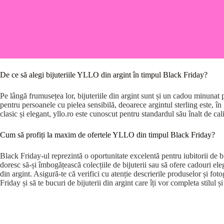
De ce să alegi bijuteriile YLLO din argint în timpul Black Friday?
Pe lângă frumusețea lor, bijuteriile din argint sunt și un cadou minunat p
pentru persoanele cu pielea sensibilă, deoarece argintul sterling este, î
clasic și elegant, yllo.ro este cunoscut pentru standardul său înalt de calit
Cum să profiți la maxim de ofertele YLLO din timpul Black Friday?
Black Friday-ul reprezintă o oportunitate excelentă pentru iubitorii de bij
doresc să-și îmbogățească colecțiile de bijuterii sau să ofere cadouri eleg
din argint. Asigură-te că verifici cu atenție descrierile produselor și fot
Friday și să te bucuri de bijuterii din argint care îți vor completa stilul 