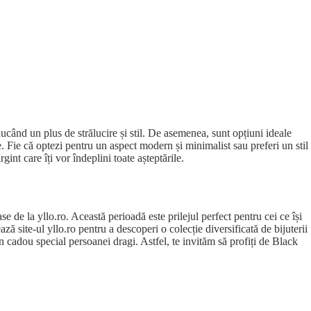
ducând un plus de strălucire și stil. De asemenea, sunt opțiuni ideale
e. Fie că optezi pentru un aspect modern și minimalist sau preferi un stil
gint care îți vor îndeplini toate așteptările.
se de la yllo.ro. Această perioadă este prilejul perfect pentru cei ce își
ză site-ul yllo.ro pentru a descoperi o colecție diversificată de bijuterii
 un cadou special persoanei dragi. Astfel, te invităm să profiți de Black