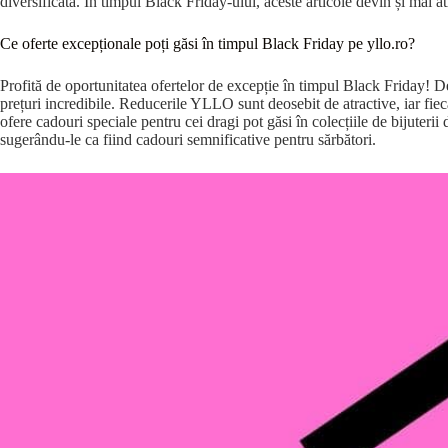
diversificată. În timpul Black Friday-ului, aceste articole devin și mai a
Ce oferte excepționale poți găsi în timpul Black Friday pe yllo.ro?
Profită de oportunitatea ofertelor de excepție în timpul Black Friday! Desco
prețuri incredibile. Reducerile YLLO sunt deosebit de atractive, iar fiecare
ofere cadouri speciale pentru cei dragi pot găsi în colecțiile de bijuterii
sugerându-le ca fiind cadouri semnificative pentru sărbători.