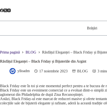
Sari
la
conținut
Brățări
Prima pagină
BLOG
Răsfățul Eleganței – Black Friday și Bijuter
Răsfățul Eleganței – Black Friday și Bijuteriile din Argint
ylloadm
17 noiembrie 2023
BLOG
3 min
Black Friday este în toi și este momentul perfect pentru a te bucura de re
Black Friday este un eveniment comercial ce a evoluat dintr-o simplă zi 
aglomerat din Philadelphia de după Ziua Recunoștinței.
Astăzi, Black Friday-ul este marcat de reduceri masive și oferte tentante
colecțiile sale de bijuterii elegante și rafinate, aderă la această tradiție o