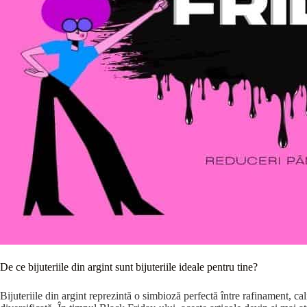
De ce bijuteriile din argint sunt bijuteriile ideale pentru tine?
Bijuteriile din argint reprezintă o simbioză perfectă între rafinament, cali