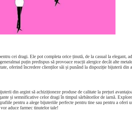
entru cei dragi. Ele pot completa orice ținută, de la casual la elegant, a
n generalmai puțin predispus să provoace reacții alergice decât alte metal
ate, oferind încredere clienților săi și punând la dispoziție bijuterii din ar
uterii din argint să achiziționeze produse de calitate la prețuri avantajoa
ante și semnificative celor dragi în timpul sărbătorilor de iarnă. Explorea
ografiile pentru a alege bijuteriile perfecte pentru tine sau pentru a oferi
și vor aduce farmec tinutelor tale!