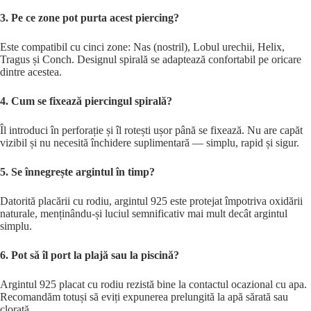
3. Pe ce zone pot purta acest piercing?
Este compatibil cu cinci zone: Nas (nostril), Lobul urechii, Helix,
Tragus și Conch. Designul spirală se adaptează confortabil pe oricare
dintre acestea.
4. Cum se fixează piercingul spirală?
Îl introduci în perforație și îl rotești ușor până se fixează. Nu are capăt
vizibil și nu necesită închidere suplimentară — simplu, rapid și sigur.
5. Se înnegrește argintul în timp?
Datorită placării cu rodiu, argintul 925 este protejat împotriva oxidării
naturale, menținându-și luciul semnificativ mai mult decât argintul
simplu.
6. Pot să îl port la plajă sau la piscină?
Argintul 925 placat cu rodiu rezistă bine la contactul ocazional cu apa.
Recomandăm totuși să eviți expunerea prelungită la apă sărată sau
clorată.