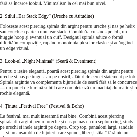
fără să încarce lookul. Minimalism la cel mai bun nivel.
2. Stilul „Ear Stack Edgy” (Ureche cu Atitudine)
Folosește acest piercing spirala din argint pentru ureche și nas pe helix
sau conch ca parte a unui ear stack. Combină-l cu studs pe lob, un
huggie hoop și eventual un cuff. Designul spirală aduce o formă
diferită în compoziție, rupând monotonia pieselor clasice și adăugând
un edge vizual.
3. Look-ul „Night Minimal” (Seară & Eveniment)
Pentru o ieșire elegantă, poartă acest piercing spirala din argint pentru
ureche și nas pe tragus sau pe nostril, alături de cercei statement pe lob.
Spirala argintie va complementa bijuteriile de seară fără să le concureze
— un punct de lumină subtil care completează un machiaj dramatic și o
rochie elegantă.
4. Ținuta „Festival Free” (Festival & Boho)
La festival, mai mult înseamnă mai bine. Combină acest piercing
spirala din argint pentru ureche și nas pe nas cu un septum ring, studs
pe urechi și inele argintii pe degete. Crop top, pantaloni largi, sandale
— și un ansamblu de bijuterii care spune „liber și stilat” fără niciun