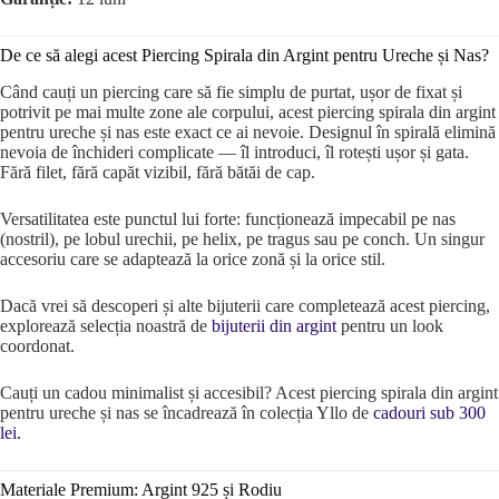
De ce să alegi acest Piercing Spirala din Argint pentru Ureche și Nas?
Când cauți un piercing care să fie simplu de purtat, ușor de fixat și
potrivit pe mai multe zone ale corpului, acest piercing spirala din argint
pentru ureche și nas este exact ce ai nevoie. Designul în spirală elimină
nevoia de închideri complicate — îl introduci, îl rotești ușor și gata.
Fără filet, fără capăt vizibil, fără bătăi de cap.
Versatilitatea este punctul lui forte: funcționează impecabil pe nas
(nostril), pe lobul urechii, pe helix, pe tragus sau pe conch. Un singur
accesoriu care se adaptează la orice zonă și la orice stil.
Dacă vrei să descoperi și alte bijuterii care completează acest piercing,
explorează selecția noastră de
bijuterii din argint
pentru un look
coordonat.
Cauți un cadou minimalist și accesibil? Acest piercing spirala din argint
pentru ureche și nas se încadrează în colecția Yllo de
cadouri sub 300
lei.
Materiale Premium: Argint 925 și Rodiu