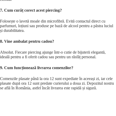
7. Cum curăț corect acest piercing?
Folosește o lavetă moale din microfibră. Evită contactul direct cu
parfumuri, loțiuni sau produse pe bază de alcool pentru a păstra luciul
și durabilitatea.
8. Vine ambalat pentru cadou?
Absolut. Fiecare piercing ajunge într-o cutie de bijuterii elegantă,
ideală pentru a fi oferit cadou sau pentru un răsfăț personal.
9. Cum funcționează livrarea comenzilor?
Comenzile plasate până la ora 12 sunt expediate în aceeași zi, iar cele
plasate după ora 12 sunt predate curierului a doua zi. Depozitul nostru
se află în România, astfel încât livrarea este rapidă și sigură.