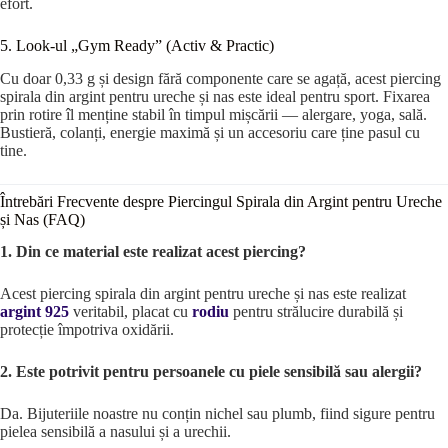
efort.
5. Look-ul „Gym Ready” (Activ & Practic)
Cu doar 0,33 g și design fără componente care se agață, acest piercing
spirala din argint pentru ureche și nas este ideal pentru sport. Fixarea
prin rotire îl menține stabil în timpul mișcării — alergare, yoga, sală.
Bustieră, colanți, energie maximă și un accesoriu care ține pasul cu
tine.
Întrebări Frecvente despre Piercingul Spirala din Argint pentru Ureche
și Nas (FAQ)
1. Din ce material este realizat acest piercing?
Acest piercing spirala din argint pentru ureche și nas este realizat
argint 925
veritabil, placat cu
rodiu
pentru strălucire durabilă și
protecție împotriva oxidării.
2. Este potrivit pentru persoanele cu piele sensibilă sau alergii?
Da. Bijuteriile noastre nu conțin nichel sau plumb, fiind sigure pentru
pielea sensibilă a nasului și a urechii.