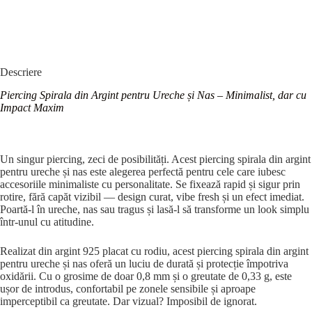
Descriere
Piercing Spirala din Argint pentru Ureche și Nas – Minimalist, dar cu
Impact Maxim
Un singur piercing, zeci de posibilități. Acest piercing spirala din argint
pentru ureche și nas este alegerea perfectă pentru cele care iubesc
accesoriile minimaliste cu personalitate. Se fixează rapid și sigur prin
rotire, fără capăt vizibil — design curat, vibe fresh și un efect imediat.
Poartă-l în ureche, nas sau tragus și lasă-l să transforme un look simplu
într-unul cu atitudine.
Realizat din argint 925 placat cu rodiu, acest piercing spirala din argint
pentru ureche și nas oferă un luciu de durată și protecție împotriva
oxidării. Cu o grosime de doar 0,8 mm și o greutate de 0,33 g, este
ușor de introdus, confortabil pe zonele sensibile și aproape
imperceptibil ca greutate. Dar vizual? Imposibil de ignorat.