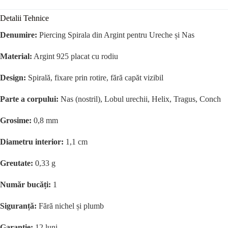
Detalii Tehnice
Denumire:
Piercing Spirala din Argint pentru Ureche și Nas
Material:
Argint 925 placat cu rodiu
Design:
Spirală, fixare prin rotire, fără capăt vizibil
Parte a corpului:
Nas (nostril), Lobul urechii, Helix, Tragus, Conch
Grosime:
0,8 mm
Diametru interior:
1,1 cm
Greutate:
0,33 g
Număr bucăți:
1
Siguranță:
Fără nichel și plumb
Garanție:
12 luni