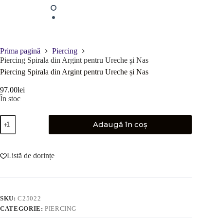
Prima pagină
Piercing
Piercing Spirala din Argint pentru Ureche și Nas
Piercing Spirala din Argint pentru Ureche și Nas
97.00
lei
În stoc
Cantitate
Adaugă în coș
Piercing
Spirala
din
Argint
Listă de dorințe
pentru
Ureche
și
Nas
SKU:
C25022
CATEGORIE:
PIERCING