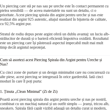
Un piercing care stă pe nas sau pe ureche este în contact permanent cu
pielea sensibilă — de aceea materialele nu sunt un detaliu, ci o
prioritate. Acest piercing spirala din argint pentru ureche și nas este
realizat din argint 925 autentic, aliajul standard în bijuteria de calitate,
cu 92,5% argint pur.
Stratul de rodiu depus peste argint oferă un dublu avantaj: un luciu alb-
strălucitor de durată și o barieră eficientă împotriva oxidării. Rezultatul
este un piercing care își păstrează aspectul impecabil mult mai mult
timp decât argintul neprotejat.
Cum să asortezi acest Piercing Spirala din Argint pentru Ureche și
Nas?
Cu cinci zone de purtare și un design minimalist care nu concurează cu
alte piese, acest piercing se integrează în orice garderobă. Iată cinci
moduri în care îl poți purta:
1. Ținuta „Clean Minimal” (Zi de Zi)
Poartă acest piercing spirala din argint pentru ureche și nas pe nostril,
combinat cu un machiaj natural și un outfit simplu — jeanși, tricou alb,
sneakers. Spirala fără capăt vizibil adaugă un detaliu curat și modern,