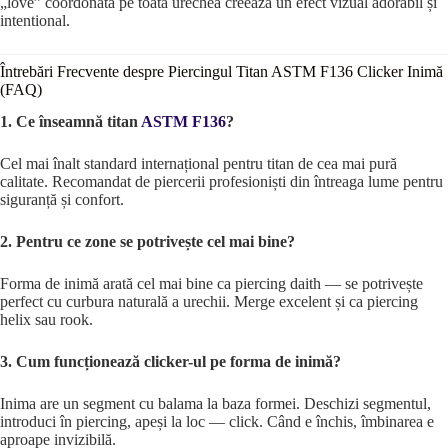
„love” coordonată pe toată urechea creează un efect vizual adorabil și
intentional.
Întrebări Frecvente despre Piercingul Titan ASTM F136 Clicker Inimă
(FAQ)
1. Ce înseamnă titan
ASTM F136
?
Cel mai înalt standard internațional pentru titan de cea mai pură
calitate. Recomandat de piercerii profesioniști din întreaga lume pentru
siguranță și confort.
2. Pentru ce zone se potrivește cel mai bine?
Forma de inimă arată cel mai bine ca piercing daith — se potrivește
perfect cu curbura naturală a urechii. Merge excelent și ca piercing
helix sau rook.
3. Cum funcționează clicker-ul pe forma de inimă?
Inima are un segment cu balama la baza formei. Deschizi segmentul,
introduci în piercing, apeși la loc — click. Când e închis, îmbinarea e
aproape invizibilă.