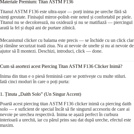
Materiale Premium: Titan ASTM F136
Titanul ASTM F136 este ultra-ușor — porți inima pe ureche fără să
simți greutate. Finisajul mirror-polish este neted și confortabil pe piele.
Titanul nu se decolorează, nu oxidează și nu se matifiază — piercingul
arată la fel și după ani de purtare zilnică.
Mecanismul clicker cu balama este precis — se închide cu un click clar
și rămâne securizat toată ziua. Nu ai nevoie de unelte și nu ai nevoie de
ajutor să îl montezi. Deschizi, introduci, click — done.
Cum să asortezi acest Piercing Titan ASTM F136 Clicker Inimă?
Inima din titan e o piesă feminină care se potrivește cu multe stiluri.
Iată cinci moduri în care o poți purta:
1. Ținuta „Daith Solo” (Un Singur Accent)
Poartă acest piercing titan ASTM F136 clicker inimă ca piercing daith
solo — e suficient de special încât să fie singurul accesoriu de care ai
nevoie pe urechea respectivă. Inima se așază perfect în curbura
interioară a urechii, iar cu părul prins sau dat după ureche, efectul este
maxim.