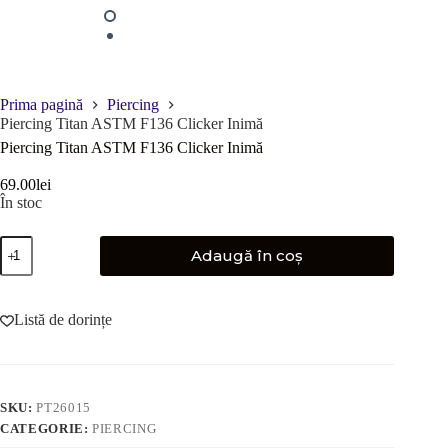
Prima pagină
Piercing
Piercing Titan ASTM F136 Clicker Inimă
Piercing Titan ASTM F136 Clicker Inimă
69.00
lei
În stoc
Cantitate
Adaugă în coș
Piercing
Titan
ASTM
F136
Listă de dorințe
Clicker
Inimă
SKU:
PT26015
CATEGORIE:
PIERCING