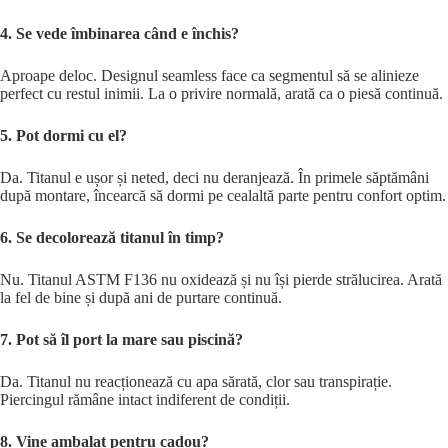
4. Se vede îmbinarea când e închis?
Aproape deloc. Designul seamless face ca segmentul să se alinieze
perfect cu restul inimii. La o privire normală, arată ca o piesă continuă.
5. Pot dormi cu el?
Da. Titanul e ușor și neted, deci nu deranjează. În primele săptămâni
după montare, încearcă să dormi pe cealaltă parte pentru confort optim.
6. Se decolorează titanul în timp?
Nu. Titanul ASTM F136 nu oxidează și nu își pierde strălucirea. Arată
la fel de bine și după ani de purtare continuă.
7. Pot să îl port la mare sau piscină?
Da. Titanul nu reacționează cu apa sărată, clor sau transpirație.
Piercingul rămâne intact indiferent de condiții.
8. Vine ambalat pentru cadou?