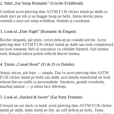
2. Stilul „Ear Setup Romantic” (Ureche Echilibrată)
Combină acest piercing titan ASTM F136 clicker inimă pe daith cu
studs mici pe lob și un huggie hoop pe helix. Inima devine piesa
centrală a unui ear setup echilibrat, feminin și coordonat.
3. Look-ul „Date Night” (Romantic & Elegant)
Rochie elegantă, păr prins, cercei delicați pe cealaltă ureche. Acest
piercing titan ASTM F136 clicker inimă pe daith sau rook completează
un look romantic fără să concureze cu celelalte bijuterii. Sub lumina
serii, finisajul mirror-polish reflectă discret lumina.
4. Ținuta „Casual Heart” (Zi de Zi cu Detaliu)
Jeanși, tricou, păr lejer — simplu. Dar cu acest piercing titan ASTM
F136 clicker inimă pe helix sau daith, acel detaliu transformă un look
relaxat într-un outfit cu personalitate. Sneakers, geantă crossbody,
machiaj natural — și inima face diferența.
5. Look-ul „Stacked & Sweet” (Ear Party Feminin)
Creează un ear stack cu temă: acest piercing titan ASTM F136 clicker
inimă pe daith, studs inimă pe lob, un cuff delicat pe helix. Tema