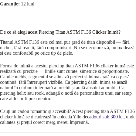
Garanție:
12 luni
De ce să alegi acest Piercing Titan ASTM F136 Clicker Inimă?
Titanul ASTM F136 este cel mai pur grad de titan disponibil — fără
nichel, fără reacții, fără compromisuri. Nu se decolorează, nu oxidează
și este confortabil pe orice tip de piele.
Forma de inimă a acestui piercing titan ASTM F136 clicker inimă este
realizată cu precizie — liniile sunt curate, simetrice și proporționate.
Când e închis, segmentul se aliniază perfect și inima arată ca o piesă
continuă, fără întreruperi vizibile. Ca piercing daith, inima se așază
natural în curbura interioară a urechii și arată absolut adorabil. Ca
piercing helix sau rook, adaugă o notă de personalitate unui ear setup
care altfel ar fi prea neutru.
Cauți un cadou romantic și accesibil? Acest piercing titan ASTM F136
clicker inimă se încadrează în colecția Yllo de
cadouri sub 300 lei
, unde
calitatea și prețul corect merg mereu împreună.