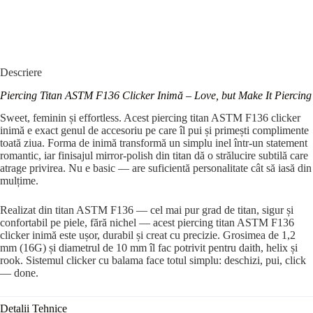
Descriere
Piercing Titan ASTM F136 Clicker Inimă – Love, but Make It Piercing
Sweet, feminin și effortless. Acest piercing titan ASTM F136 clicker
inimă e exact genul de accesoriu pe care îl pui și primești complimente
toată ziua. Forma de inimă transformă un simplu inel într-un statement
romantic, iar finisajul mirror-polish din titan dă o strălucire subtilă care
atrage privirea. Nu e basic — are suficientă personalitate cât să iasă din
mulțime.
Realizat din titan ASTM F136 — cel mai pur grad de titan, sigur și
confortabil pe piele, fără nichel — acest piercing titan ASTM F136
clicker inimă este ușor, durabil și creat cu precizie. Grosimea de 1,2
mm (16G) și diametrul de 10 mm îl fac potrivit pentru daith, helix și
rook. Sistemul clicker cu balama face totul simplu: deschizi, pui, click
— done.
Detalii Tehnice